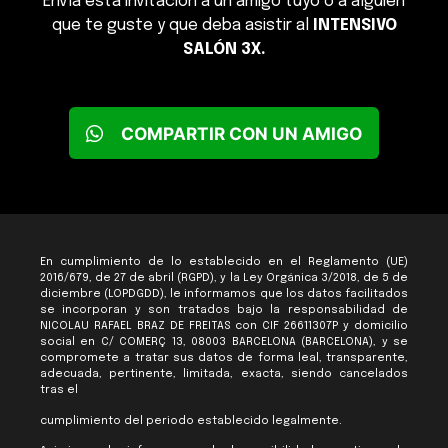
Envía esta invitación a un amigo tuyo o a alguien
que te guste y que deba asistir al
INTENSIVO
SALÓN 3X.
COMPARTIR CON UN AMIGO
En cumplimiento de lo establecido en el Reglamento (UE)
2016/679, de 27 de abril (RGPD), y la Ley Orgánica 3/2018, de 5 de
diciembre (LOPDGDD), le informamos que los datos facilitados
se incorporan y son tratados bajo la responsabilidad de
NICOLAU RAFAEL BRAZ DE FREITAS con CIF 26611307P y domicilio
social en C/ COMERÇ 13, 08003 BARCELONA (BARCELONA), y se
compromete a tratar sus datos de forma leal, transparente,
adecuada, pertinente, limitada, exacta, siendo cancelados
tras el
cumplimiento del periodo establecido legalmente.